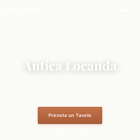
Antica Locanda
MUGGIÒ · BRIANZA
DAL 1985
Antica Locanda
Ristorante · Pizzeria · Albergo
dal cuore della Brianza
Prenota un Tavolo
Prenota una Camera